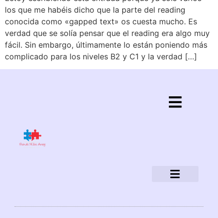
los que me habéis dicho que la parte del reading
conocida como «gapped text» os cuesta mucho. Es
verdad que se solía pensar que el reading era algo muy
fácil. Sin embargo, últimamente lo están poniendo más
complicado para los niveles B2 y C1 y la verdad […]
Política de privacidad
Aviso legal
Política de cookies
¿Quiénes somos?