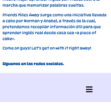
marcha que memorizar palabras sueltas.
Friends Miles Away surge como una iniciativa llevada
a cabo por Norman y Anabel, a través de la cual,
pretendemos recopilar información útil para que
aprender inglés real desde casa sea «a piece of
cake».
Come on guys! Let’s get on with it right away!
Síguenos en las redes sociales.
Política de privacidad
Aviso legal
Política de cookies