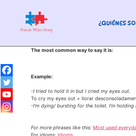
¿QUIÉNES S
The most common way to say it is:
Example:
-I tried to hold it in but I cried my eyes out.
To cry my eyes out = llorar desconsoladame
-I’m dying/ bursting for the toilet. I’m holding i
For more phrases like this:
Most used everyda
For idioms:
Idioms