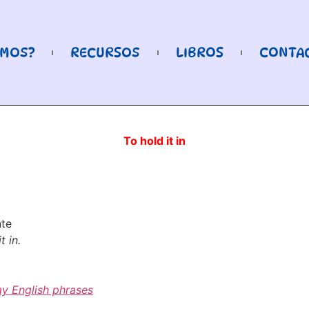
OMOS?
RECURSOS
LIBROS
CONTA
To hold it in
nte
t in.
y English phrases