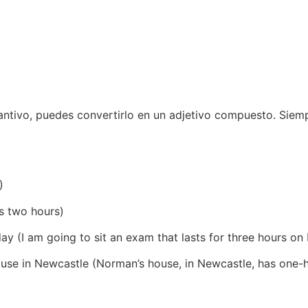
tivo, puedes convertirlo en un adjetivo compuesto. Siemp
)
es two hours)
ay (I am going to sit an exam that lasts for three hours o
se in Newcastle (Norman’s house, in Newcastle, has one-