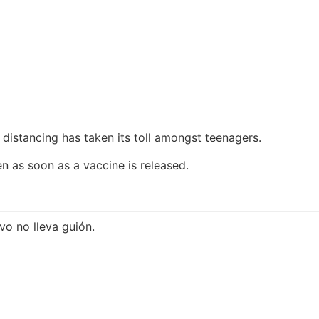
l distancing has taken its toll amongst teenagers.
n as soon as a vaccine is released.
ivo no lleva guión.