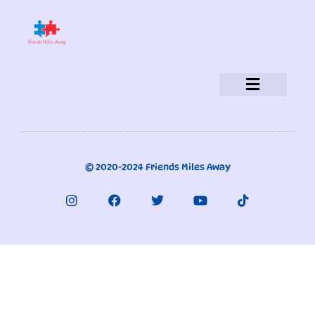
Política de privacidad
Aviso legal
Política de cookies
¿Quiénes somos?
© 2020-2024 Friends Miles Away