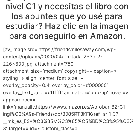
nivel C1 y necesitas el libro con
los apuntes que yo usé para
estudiar? Haz clic en la imagen
para conseguirlo en Amazon.
[av_image src=’https://friendsmilesaway.com/wp-
content/uploads/2020/04/Portada-2B3d-2-
226×300.jpg’ attachment=’750′
attachment_size=’medium’ copyright=» caption=»
styling=» align=’center’ font_size=»
overlay_opacity=’0.4′ overlay_color=’#000000′
overlay_text_color=’#ffffff’ animation=’pop-up’ hover=»
appearance=»
link=’manually,https://www.amazon.es/Aprobar-B2-C1-
ingl%C3%A9s-Friends/dp/B085RT3KFK/ref=sr_1_3?
__mk_es_ES=%C3%85M%C3%85%C5%BD%C3%95%C3%91&d
3′ target=» id=» custom_class=»