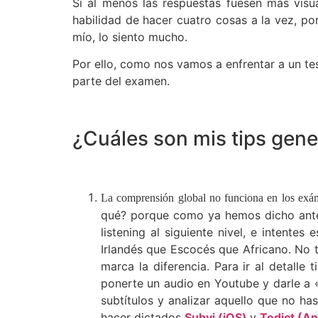
Si al menos las respuestas fuesen más visu
habilidad de hacer cuatro cosas a la vez, po
mío, lo siento mucho.
Por ello, como nos vamos a enfrentar a un te
parte del examen.
¿Cuáles son mis tips gener
La comprensión global no funciona en los ex
qué? porque como ya hemos dicho antes,
listening al siguiente nivel, e intente
Irlandés que Escocés que Africano. No t
marca la diferencia. Para ir al detall
ponerte un audio en Youtube y darle a 
subtítulos y analizar aquello que no h
hacer dictados
Subvi (iOS)
y
Tedict (An