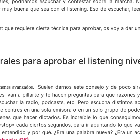
ales, podríamos escuchar y contestar sobre la marcha. 
r muy buena que sea con el listening. Eso de escuchar, leer
st que requiere cierta técnica para aprobar, os voy a dar u
ales para aprobar el listening niv
Suelen darnos este consejo y de poco sir
ámenes avanzados.
 van a pillarte y te hacen preguntas para que razones y v
s escuchar la radio, podcasts, etc. Pero escucha distintos 
e centres en una sola emisora o en un solo grupo de podcas
e tienes que hacer dictados. Es increíble lo que consegu
«stop» cada ciertos segundos, para ir apuntando lo que v
as entendido y por qué. ¿Era una palabra nueva? ¿Era un a
droid e iOS)