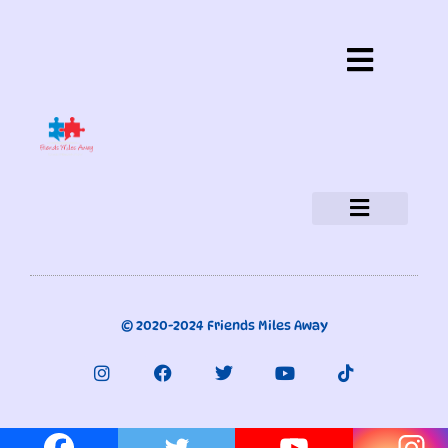
Política de privacidad
Aviso legal
Política de cookies
¿Quiénes somos?
© 2020-2024 Friends Miles Away