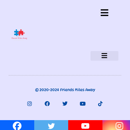
Política de privacidad
Aviso legal
Política de cookies
¿Quiénes somos?
© 2020-2024 Friends Miles Away