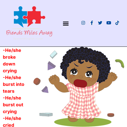
¿QUIÉNES SOMOS?
-He/she
broke
down
crying
-He/she
burst into
tears
-He/she
burst out
crying
-He/she
cried