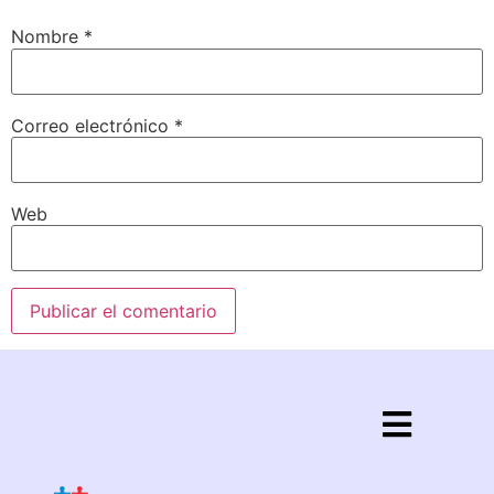
Nombre
*
Correo electrónico
*
Web
Política de privacidad
Aviso legal
Política de cookies