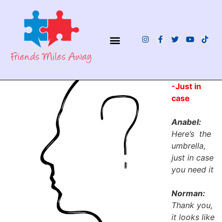
¿QUIÉNES SOMOS?
-Just in
case
Anabel:
Here’s the
umbrella,
just in case
you need it
Norman:
Thank you,
it looks like